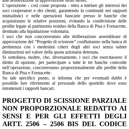
alla deliberazione di approvazione dello stesso.
L’operazione - così come proposta - mira a tutelare gli interessi dei
soci cooperatori e dei clienti, garantendo la continuità nei rapporti
mutualistici e nelle operazioni bancarie presso le banche che
acquisiranno le relative posizioni, evitando la condivisione delle
perdite legate al patrimonio residuo della Banca di Pisa e Fornacette,
destinato alla liquidazione volontaria.
I soci che non concorreranno alla deliberazione assembleare di
approvazione del “Progetto di scissione” confluiranno nella banca di
pertinenza con i medesimi criteri degli altri soci senza subire
diminuzioni nel valore della quota azionaria detenuta.
Si sottolinea, inoltre, che, diversamente, i soci che esercitassero il
diritto di opzione, per partecipare a tutte le tre banche coinvolte
nell’operazione, concorreranno proporzionalmente alle perdite della
Banca di Pisa e Fornacette.
Su tale specifico punto, si informa che per eventuali dubbi è
possibile fare riferimento al personale dello sportello dove sono
intrattenuti i rapporti bancari.
PROGETTO DI SCISSIONE PARZIALE
NON PROPORZIONALE REDATTO AI
SENSI E PER GLI EFFETTI DEGLI
ARTT. 2506 – 2506 BIS DEL CODICE