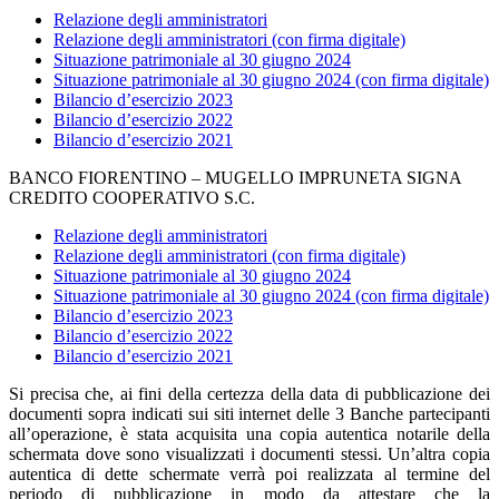
Relazione degli amministratori
Relazione degli amministratori (con firma digitale)
Situazione patrimoniale al 30 giugno 2024
Situazione patrimoniale al 30 giugno 2024 (con firma digitale)
Bilancio d’esercizio 2023
Bilancio d’esercizio 2022
Bilancio d’esercizio 2021
BANCO FIORENTINO – MUGELLO IMPRUNETA SIGNA
CREDITO COOPERATIVO S.C.
Relazione degli amministratori
Relazione degli amministratori (con firma digitale)
Situazione patrimoniale al 30 giugno 2024
Situazione patrimoniale al 30 giugno 2024 (con firma digitale)
Bilancio d’esercizio 2023
Bilancio d’esercizio 2022
Bilancio d’esercizio 2021
Si precisa che, ai fini della certezza della data di pubblicazione dei
documenti sopra indicati sui siti internet delle 3 Banche partecipanti
all’operazione, è stata acquisita una copia autentica notarile della
schermata dove sono visualizzati i documenti stessi. Un’altra copia
autentica di dette schermate verrà poi realizzata al termine del
periodo di pubblicazione in modo da attestare che la