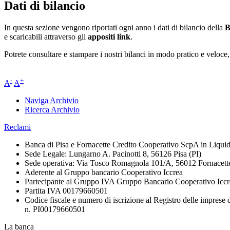
Dati di bilancio
In questa sezione vengono riportati ogni anno i dati di bilancio della
B
e scaricabili attraverso gli
appositi link
.
Potrete consultare e stampare i nostri bilanci in modo pratico e veloce, 
-
+
A
A
Naviga Archivio
Ricerca Archivio
Reclami
Banca di Pisa e Fornacette Credito Cooperativo ScpA in Liqui
Sede Legale: Lungarno A. Pacinotti 8, 56126 Pisa (PI)
Sede operativa: Via Tosco Romagnola 101/A, 56012 Fornacette 
Aderente al Gruppo bancario Cooperativo Iccrea
Partecipante al Gruppo IVA Gruppo Bancario Cooperativo Iccr
Partita IVA 00179660501
Codice fiscale e numero di iscrizione al Registro delle imprese 
n. PI00179660501
La banca