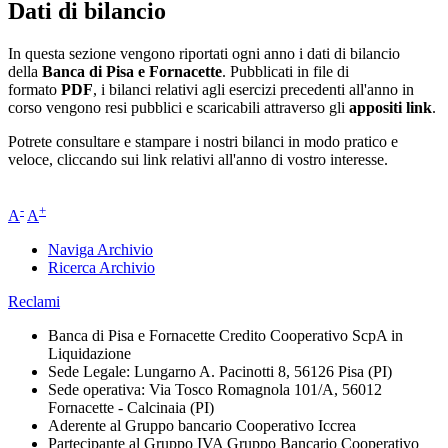
Dati di bilancio
In questa sezione vengono riportati ogni anno i dati di bilancio
della
Banca di Pisa e Fornacette
. Pubblicati in file di
formato
PDF
, i bilanci relativi agli esercizi precedenti all'anno in
corso vengono resi pubblici e scaricabili attraverso gli
appositi link
.
Potrete consultare e stampare i nostri bilanci in modo pratico e
veloce, cliccando sui link relativi all'anno di vostro interesse.
-
+
A
A
Naviga Archivio
Ricerca Archivio
Reclami
Banca di Pisa e Fornacette Credito Cooperativo ScpA in
Liquidazione
Sede Legale: Lungarno A. Pacinotti 8, 56126 Pisa (PI)
Sede operativa: Via Tosco Romagnola 101/A, 56012
Fornacette - Calcinaia (PI)
Aderente al Gruppo bancario Cooperativo Iccrea
Partecipante al Gruppo IVA Gruppo Bancario Cooperativo