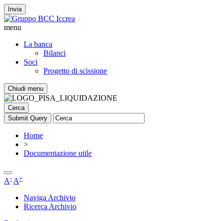
Invia
menu
La banca
Bilanci
Soci
Progetto di scissione
Chiudi menu
Cerca
Home
>
Documentazione utile
-
+
A
A
Naviga Archivio
Ricerca Archivio