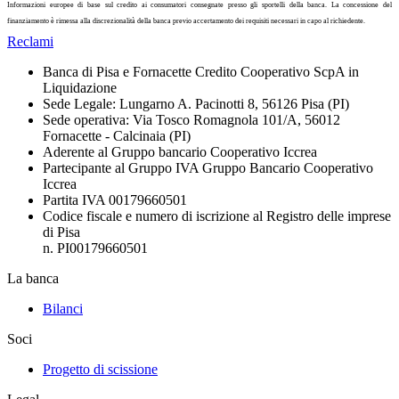
Informazioni europee di base sul credito ai consumatori consegnate presso gli sportelli della banca. La concessione del
finanziamento è rimessa alla discrezionalità della banca previo accertamento dei requisiti necessari in capo al richiedente.
Reclami
Banca di Pisa e Fornacette Credito Cooperativo ScpA in
Liquidazione
Sede Legale: Lungarno A. Pacinotti 8, 56126 Pisa (PI)
Sede operativa: Via Tosco Romagnola 101/A, 56012
Fornacette - Calcinaia (PI)
Aderente al Gruppo bancario Cooperativo Iccrea
Partecipante al Gruppo IVA Gruppo Bancario Cooperativo
Iccrea
Partita IVA 00179660501
Codice fiscale e numero di iscrizione al Registro delle imprese
di Pisa
n. PI00179660501
La banca
Bilanci
Soci
Progetto di scissione