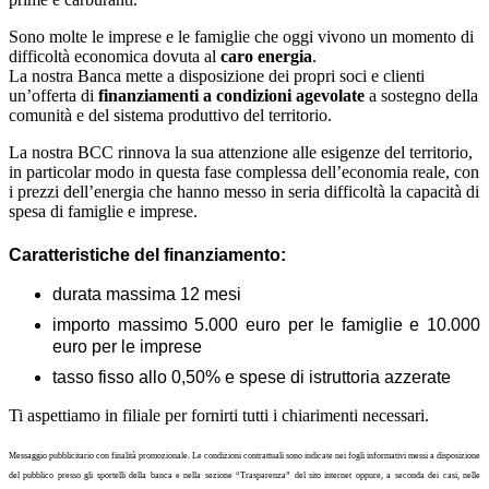
Sono molte le imprese e le famiglie che oggi vivono un momento di
difficoltà economica dovuta al
caro energia
.
La nostra Banca mette a disposizione dei propri soci e clienti
un’offerta di
finanziamenti a condizioni agevolate
a sostegno della
comunità e del sistema produttivo del territorio.
La nostra BCC rinnova la sua attenzione alle esigenze del territorio,
in particolar modo in questa fase complessa dell’economia reale, con
i prezzi dell’energia che hanno messo in seria difficoltà la capacità di
spesa di famiglie e imprese.
Caratteristiche del finanziamento:
durata massima 12 mesi
importo massimo 5.000 euro per le famiglie e 10.000
euro per le imprese
tasso fisso allo 0,50% e spese di istruttoria azzerate
Ti aspettiamo in filiale per fornirti tutti i chiarimenti necessari.
Messaggio pubblicitario con finalità promozionale. Le condizioni contrattuali sono indicate nei fogli informativi messi a disposizione
del pubblico presso gli sportelli della banca e nella sezione “Trasparenza” del sito internet oppure, a seconda dei casi, nelle