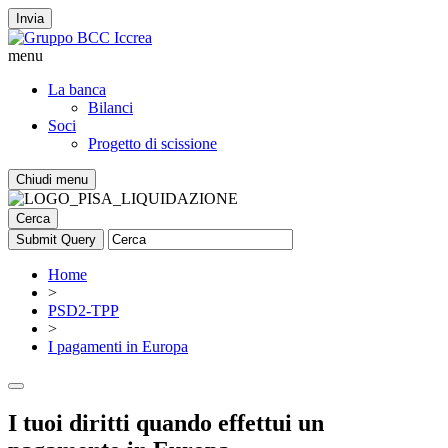
Invia
menu
La banca
Bilanci
Soci
Progetto di scissione
Chiudi menu
Cerca
Home
>
PSD2-TPP
>
I pagamenti in Europa
I tuoi diritti quando effettui un