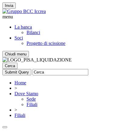
Invia
menu
La banca
Bilanci
Soci
Progetto di scissione
Chiudi menu
Cerca
Home
>
Dove Siamo
Sede
Filiali
>
Filiali