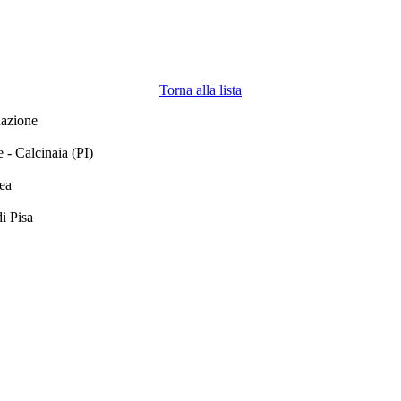
Torna alla lista
dazione
- Calcinaia (PI)
ea
di Pisa